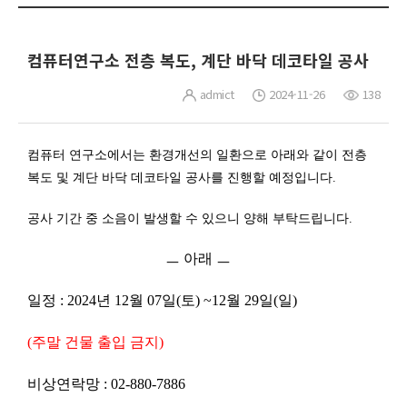
컴퓨터연구소 전층 복도, 계단 바닥 데코타일 공사
admict
2024-11-26
138
컴퓨터 연구소에서는 환경개선의 일환으로 아래와 같이 전층
복도 및 계단
바닥 데코타일
공사를
진행할 예정입니다.
공사 기간 중 소음이 발생할 수 있으니 양해 부탁드립니다
.
ㅡ
아래
ㅡ
일정
: 2024
년
12
월
07
일
(
토
) ~12
월
29
일
(
일
)
(
주말 건물 출입 금지
)
비상연락망
: 02-880-7886